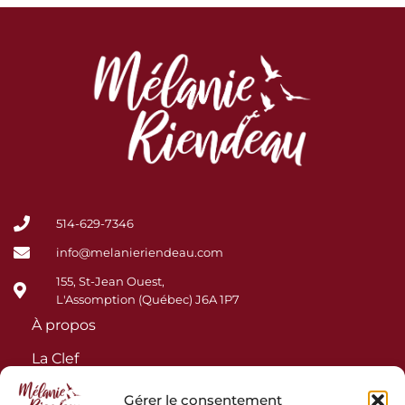
514-629-7346
info@melanieriendeau.com
155, St-Jean Ouest,
L'Assomption (Québec) J6A 1P7
À propos
La Clef
Podcast
Gérer le consentement