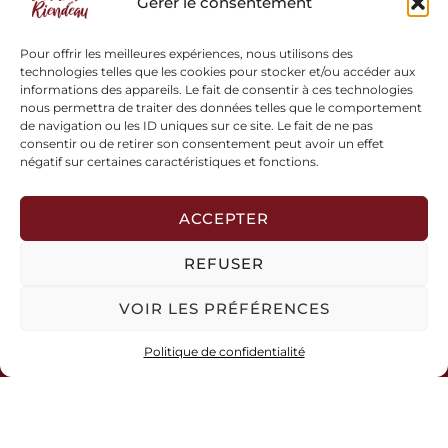
Gérer le consentement
Pour offrir les meilleures expériences, nous utilisons des
514-629-7346
technologies telles que les cookies pour stocker et/ou accéder aux
informations des appareils. Le fait de consentir à ces technologies
info@melanieriendeau.com
nous permettra de traiter des données telles que le comportement
de navigation ou les ID uniques sur ce site. Le fait de ne pas
155, St-Jean Ouest,
consentir ou de retirer son consentement peut avoir un effet
L'Assomption (Québec) J6A 1P7
négatif sur certaines caractéristiques et fonctions.
À propos
La Clef
ACCEPTER
Podcast
REFUSER
Retraites
VOIR LES PRÉFÉRENCES
Conditions générales de vente
Politique de confidentialité
Conditions d’utilisation
Politique de confidentialité
Contactez-nous