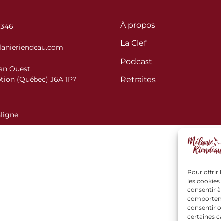
À propos
7346
La Clef
anieriendeau.com
Podcast
ean Ouest,
tion (Québec) J6A 1P7
Retraites
ligne
Pour offrir
les cookies
consentir à
comportemen
consentir o
certaines c