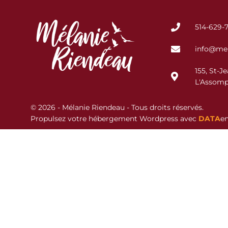
514-629-
info@mel
155, St-J
L'Assomp
©
2026
- Mélanie Riendeau - Tous droits réservés.
Propulsez votre hébergement Wordpress avec
DATA
en